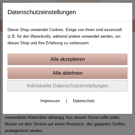
Datenschutzeinstellungen
AGB
Dieser Shop verwendet Cookies. Einige von ihnen sind essenziell
(z.B. für den Warenkorb), während andere verwendet werden, um
Allgemeine Geschäftsbedingungen (AGB)
diesen Shop und Ihre Erfahrung zu verbessern.
Stickdateien werden in folgenden Formaten geliefert:
PES, JEF, JEF+, HUS, VIP, VP3, EXP, DST
Andere Formate VOR dem Kauf anfragen.
Individuelle Datenschutzeinstellungen
Stickmuster sind von Rückgaberecht ausgeschlossen!
Impressum
|
Datenschutz
Alle unsere Stickmuster sind probegestickt und nach Qualität mehrmals
geprüft. Trotzdem ist Ihr Stickergebnis sehr stark von den
verwendeten Materialien abhängig. Aus diesem Grund sollte jedes
Muster vor dem Sticken auf einem Reststück, des geplanten Stoffes,
probegestickt werden.