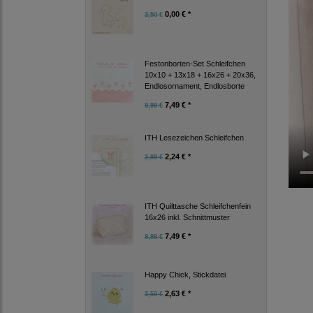
0,00 € *
3,50 €
Festonborten-Set Schleifchen
10x10 + 13x18 + 16x26 + 20x36,
Endlosornament, Endlosborte
7,49 € *
9,99 €
ITH Lesezeichen Schleifchen
2,24 € *
2,99 €
ITH Quilttasche Schleifchenfein
16x26 inkl. Schnittmuster
7,49 € *
9,99 €
Happy Chick, Stickdatei
2,63 € *
3,50 €