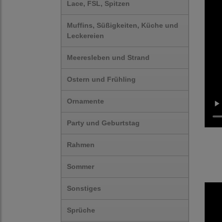
Lace, FSL, Spitzen
Muffins, Süßigkeiten, Küche und
Leckereien
Meeresleben und Strand
Ostern und Frühling
Ornamente
Party und Geburtstag
Rahmen
Sommer
Sonstiges
Sprüche