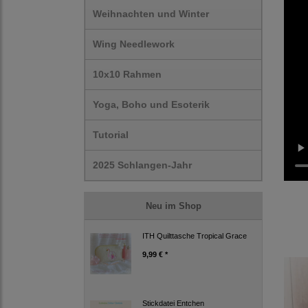
Weihnachten und Winter
Wing Needlework
10x10 Rahmen
Yoga, Boho und Esoterik
Tutorial
2025 Schlangen-Jahr
Neu im Shop
ITH Quilttasche Tropical Grace
9,99 € *
Stickdatei Entchen