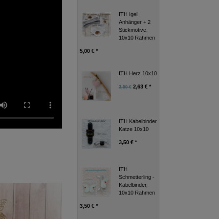
ITH Igel
Anhänger + 2
Stickmotive,
10x10 Rahmen
5,00 € *
ITH Herz 10x10
2,63 € *
3,50 €
ITH Kabelbinder
Katze 10x10
3,50 € *
ITH
Schmetterling -
Kabelbinder,
10x10 Rahmen
3,50 € *