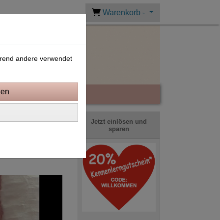
Warenkorb -
ährend andere verwendet
Jetzt einlösen und
sparen