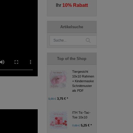
Ihr
10% Rabatt
Artikelsuche
Top of the Shop
Tiergesicht
10x10 Rahmen
+ Kindermaske
Schnittmuster
als PDF
3,75 € *
5,00 €
ITH Tic-Tac-
Toe 10x10
5,25 € *
7,00 €