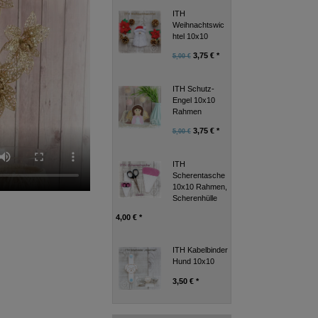
ITH
Weihnachtswic
htel 10x10
3,75 € *
5,00 €
ITH Schutz-
Engel 10x10
Rahmen
3,75 € *
5,00 €
ITH
Scherentasche
10x10 Rahmen,
Scherenhülle
4,00 € *
ITH Kabelbinder
Hund 10x10
3,50 € *