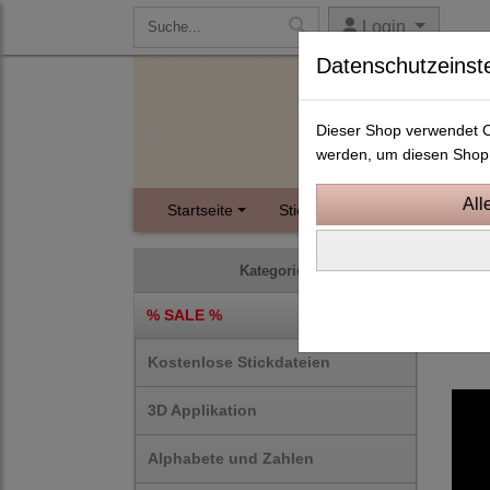
Login
Datenschutzeinst
Dieser Shop verwendet Co
werden, um diesen Shop 
Startseite
Stickdateien
Instagram
Prod
Kategorien
% SALE %
Kostenlose Stickdateien
3D Applikation
Alphabete und Zahlen