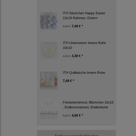
ITH Säckchen Happy Easter
13x18 Rahmen, Ostern
7,49 € *
9,99 €
ITH Untersetzer Innere Ruhe
10x10
3,38 € *
4,50 €
ITH Quilttasche Innere Ruhe
7,49 € *
Festonbortenset, Blümchen 10x10
, Endlosornament, Endlosborte
4,50 € *
6,00 €