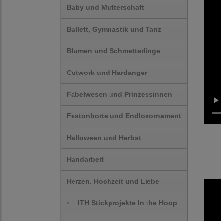
Baby und Mutterschaft
Ballett, Gymnastik und Tanz
Blumen und Schmetterlinge
Cutwork und Hardanger
Fabelwesen und Prinzessinnen
Festonborte und Endlosornament
Halloween und Herbst
Handarbeit
Herzen, Hochzeit und Liebe
›
ITH Stickprojekte In the Hoop