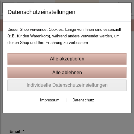
Datenschutzeinstellungen
Kontaktformular
Dieser Shop verwendet Cookies. Einige von ihnen sind essenziell
(z.B. für den Warenkorb), während andere verwendet werden, um
Du hast Fragen, Anregungen oder
diesen Shop und Ihre Erfahrung zu verbessern.
möchtest mit mir in Kontakt treten?
Dann schreib mir gerne eine Email
oder nutze ganz bequem das
Kontaktformular direkt auf diese Seite.
Individuelle Datenschutzeinstellungen
Email: shop@liebdank-stick.de
Ich bemühe mich, so schnell wie
Impressum
|
Datenschutz
möglich zu antworten.
Email: *