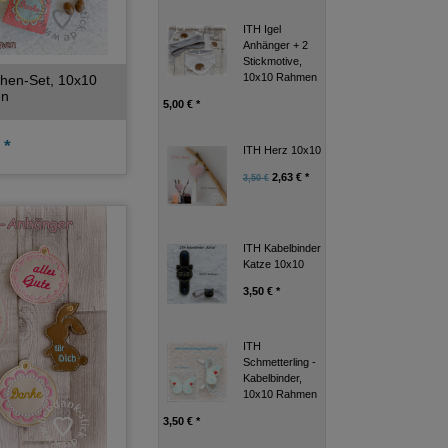
ITH Igel
Anhänger + 2
Stickmotive,
10x10 Rahmen
hen-Set, 10x10
n
5,00 € *
 *
ITH Herz 10x10
2,63 € *
3,50 €
ITH Kabelbinder
Katze 10x10
3,50 € *
ITH
Schmetterling -
Kabelbinder,
10x10 Rahmen
3,50 € *