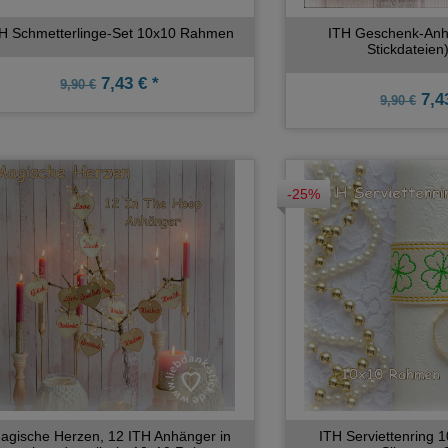
H Schmetterlinge-Set 10x10 Rahmen
ITH Geschenk-Anhä
Stickdateien
7,43 € *
9,90 €
7,43
9,90 €
-25%
agische Herzen, 12 ITH Anhänger in
ITH Serviettenring 1