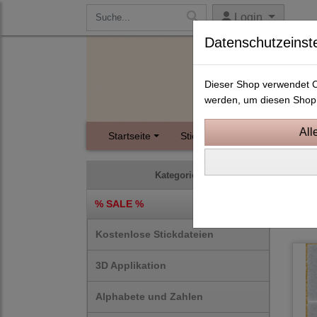
Login
Datenschutzeinst
Dieser Shop verwendet Co
werden, um diesen Shop 
Startseite
Stickdateien
Instagram
Party
Kategorien
% SALE %
10
Kostenlose Stickdateien
3D Applikation
Alphabete und Zahlen