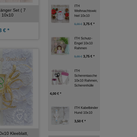
ITH
nger Set ( 7
Weihnachtswic
) 10x10
htel 10x10
3,75 € *
5,00 €
 € *
ITH Schutz-
Engel 10x10
Rahmen
3,75 € *
5,00 €
ITH
Scherentasche
10x10 Rahmen,
Scherenhülle
4,00 € *
ITH Kabelbinder
Hund 10x10
3,50 € *
0x10 Kleeblatt,