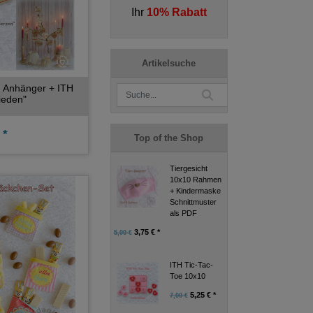
Ihr
10% Rabatt
Artikelsuche
 Anhänger + ITH
ieden"
 *
Top of the Shop
Tiergesicht
10x10 Rahmen
+ Kindermaske
Schnittmuster
als PDF
3,75 € *
5,00 €
ITH Tic-Tac-
Toe 10x10
5,25 € *
7,00 €