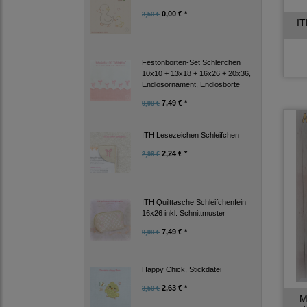
0,00 € *
3,50 €
IT
Festonborten-Set Schleifchen
10x10 + 13x18 + 16x26 + 20x36,
Endlosornament, Endlosborte
7,49 € *
9,99 €
ITH Lesezeichen Schleifchen
2,24 € *
2,99 €
ITH Quilttasche Schleifchenfein
16x26 inkl. Schnittmuster
7,49 € *
9,99 €
Happy Chick, Stickdatei
2,63 € *
3,50 €
M