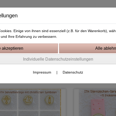
ellungen
okies. Einige von ihnen sind essenziell (z.B. für den Warenkorb), w
und Ihre Erfahrung zu verbessern.
Kostenlose Stickdateien
Videos
Kontakt
Individuelle Datenschutzeinstellungen
 und Geburtstag
S
Impressum
|
Datenschutz
Produkte je Seite