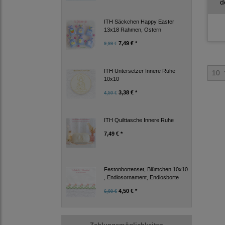
d
ITH Säckchen Happy Easter
13x18 Rahmen, Ostern
7,49 € *
9,99 €
ITH Untersetzer Innere Ruhe
10
10x10
3,38 € *
4,50 €
ITH Quilttasche Innere Ruhe
7,49 € *
Festonbortenset, Blümchen 10x10
, Endlosornament, Endlosborte
4,50 € *
6,00 €