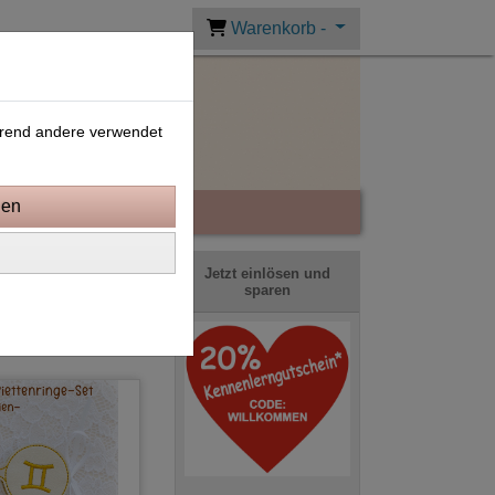
Warenkorb -
ährend andere verwendet
ortierung wählen
Jetzt einlösen und
sparen
1
2
»