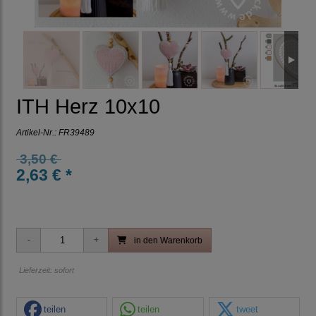
ITH Herz 10x10
Artikel-Nr.:
FR39489
3,50 €
2,63 € *
in den Warenkorb
Lieferzeit: sofort
teilen
teilen
tweet