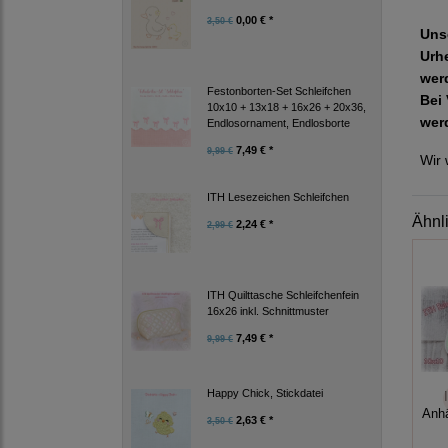
0,00 € *
3,50 €
Uns
Urh
wer
Festonborten-Set Schleifchen
Bei 
10x10 + 13x18 + 16x26 + 20x36,
wer
Endlosornament, Endlosborte
7,49 € *
9,99 €
Wir 
ITH Lesezeichen Schleifchen
Ähnl
2,24 € *
2,99 €
ITH Quilttasche Schleifchenfein
16x26 inkl. Schnittmuster
7,49 € *
9,99 €
Happy Chick, Stickdatei
Anh
2,63 € *
3,50 €