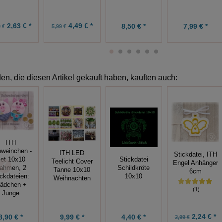
2,63 € *
4,49 € *
7,99 € *
8,50 € *
 €
5,99 €
n, die diesen Artikel gekauft haben, kauften auch:
ITH
weinchen -
ITH LED
Stickdatei, ITH
et 10x10
Stickdatei
Teelicht Cover
Engel Anhänger
ahmen, 2
Schildkröte
Tanne 10x10
6cm
ickdateien:
10x10
Weihnachten
ädchen +
(1)
Junge
2,24 € *
9,99 € *
8,90 € *
4,40 € *
2,99 €