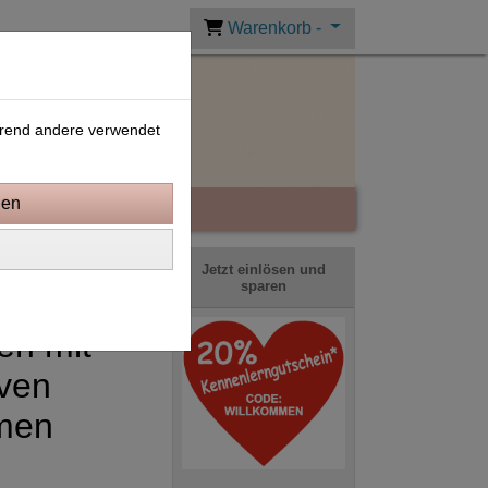
Warenkorb -
ährend andere verwendet
Jetzt einlösen und
sparen
en mit
iven
men