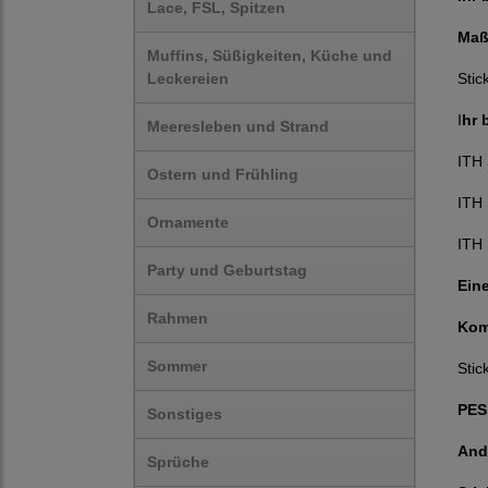
Lace, FSL, Spitzen
Maß
Muffins, Süßigkeiten, Küche und
Leckereien
Stic
I
hr 
Meeresleben und Strand
ITH
Ostern und Frühling
ITH
Ornamente
ITH
Party und Geburtstag
Eine
Rahmen
Kom
Sommer
Stic
PES,
Sonstiges
And
Sprüche