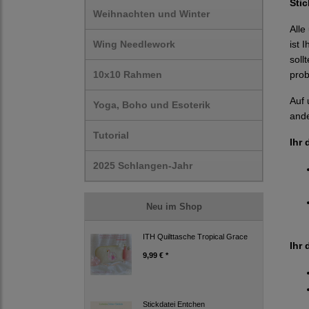
Sti
Weihnachten und Winter
Alle
Wing Needlework
ist 
soll
10x10 Rahmen
prob
Auf 
Yoga, Boho und Esoterik
ande
Tutorial
Ihr 
2025 Schlangen-Jahr
Neu im Shop
ITH Quilttasche Tropical Grace
Ihr 
9,99 € *
Stickdatei Entchen