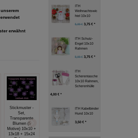
ITH
e unserem
Weihnachtswic
htel 10x10
verwendet
3,75 € *
5,00 €
uster erwähnt
ITH Schutz-
Engel 10x10
Rahmen
3,75 € *
5,00 €
ITH
Scherentasche
10x10 Rahmen,
Scherenhülle
4,00 € *
Stickmuster -
ITH Kabelbinder
Set,
Hund 10x10
ITH Hardanger-
Transparente
Set
3,50 € *
Blumen (5
Blackwork Hahn
10x10+13x18,
Motive) 10x10 +
10x10
Stickdatei
13x18 + 15x24
Stickdatei