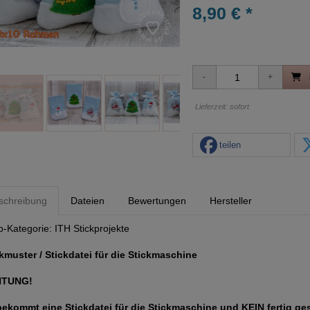
8,90 € *
Lieferzeit: sofort
teilen
schreibung
Dateien
Bewertungen
Hersteller
p-Kategorie:
ITH Stickprojekte
kmuster / Stickdatei für die Stickmaschine
HTUNG!
bekommt eine Stickdatei für die Stickmaschine und KEIN fertig ge