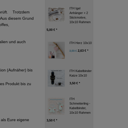
ITH Igel
eprüft. Trotzdem
Anhänger + 2
Stickmotive,
g. Aus diesem Grund
10x10 Rahmen
ffes,
5,00 € *
alien und auch
ITH Herz 10x10
2,63 € *
3,50 €
tion (Aufnäher) bis
ITH Kabelbinder
Katze 10x10
3,50 € *
ges Produkt bis zu
ITH
Schmetterling -
Kabelbinder,
10x10 Rahmen
als Eure eigene
3,50 € *