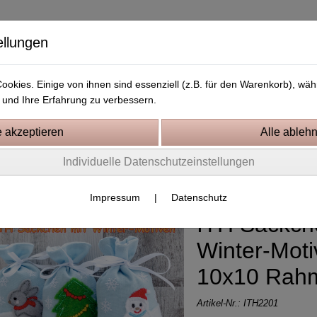
ellungen
okies. Einige von ihnen sind essenziell (z.B. für den Warenkorb), w
und Ihre Erfahrung zu verbessern.
Kostenlose Stickdateien
Videos
Kontakt
Individuelle Datenschutzeinstellungen
0 Rahmen
Impressum
|
Datenschutz
ITH Säckch
Winter-Mot
10x10 Rah
Artikel-Nr.:
ITH2201