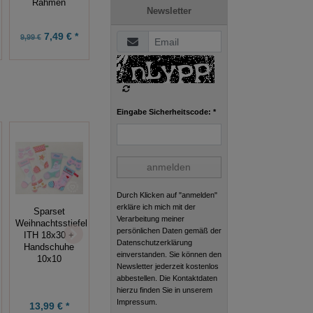
Rahmen
Newsletter
7,49 € *
5,99 € *
3,00 € *
9,99 €
7,99 €
Eingabe Sicherheitscode: *
anmelden
Durch Klicken auf "anmelden"
erkläre ich mich mit der
Sparset
Stickdatei
Verarbeitung meiner
Weihnachtsstiefel
Paisley (8
persönlichen Daten gemäß der
ITH 18x30 +
Blackwork Hahn
Stickmuster),
Datenschutzerklärung
Handschuhe
10x10
10x10 Rahmen
einverstanden. Sie können den
10x10
Stickdatei
Newsletter jederzeit kostenlos
abbestellen. Die Kontaktdaten
hierzu finden Sie in unserem
Impressum.
3,00 € *
9,99 € *
13,99 € *