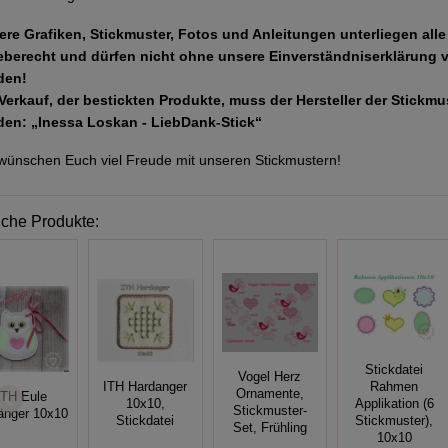
ere Grafiken, Stickmuster, Fotos und Anleitungen unterliegen all
eberecht und dürfen nicht ohne unsere Einverständniserklärung 
den!
Verkauf, der bestickten Produkte, muss der Hersteller der Stickm
den: „Inessa Loskan - LiebDank-Stick“
wünschen Euch viel Freude mit unseren Stickmustern!
iche Produkte:
Stickdatei
Vogel Herz
ITH Hardanger
Rahmen
Ornamente,
ITH Eule
10x10,
Applikation (6
Stickmuster-
änger 10x10
Stickdatei
Stickmuster),
Set, Frühling
10x10