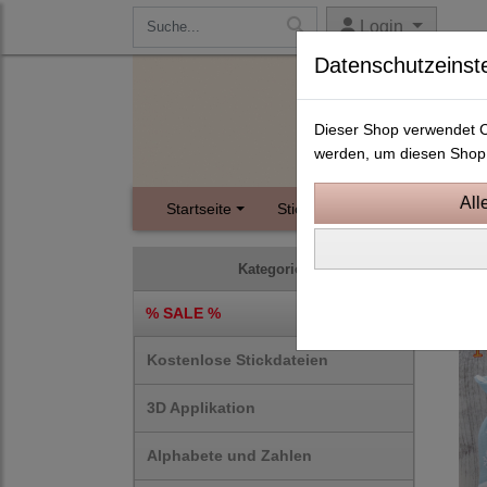
Login
Datenschutzeinst
Dieser Shop verwendet Co
werden, um diesen Shop 
Startseite
Stickdateien
Instagram
10x1
Kategorien
% SALE %
Kostenlose Stickdateien
3D Applikation
Alphabete und Zahlen