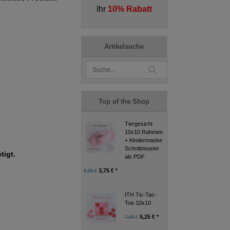
Ihr
10% Rabatt
Artikelsuche
Top of the Shop
Tiergesicht
10x10 Rahmen
+ Kindermaske
Schnittmuster
tigt.
als PDF
3,75 € *
5,00 €
ITH Tic-Tac-
Toe 10x10
5,25 € *
7,00 €