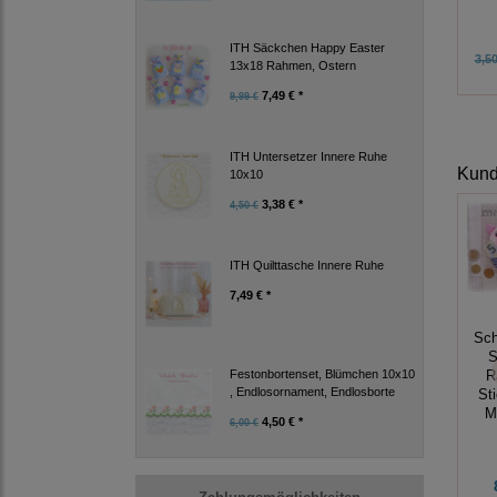
ITH Säckchen Happy Easter
3,50
13x18 Rahmen, Ostern
7,49 € *
9,99 €
ITH Untersetzer Innere Ruhe
Kunde
10x10
3,38 € *
4,50 €
ITH Quilttasche Innere Ruhe
7,49 € *
Sch
S
Festonbortenset, Blümchen 10x10
R
, Endlosornament, Endlosborte
St
M
4,50 € *
6,00 €