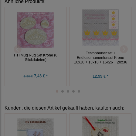
Ähnliche Produkte:
Festonbortenset +
ITH Mug Rug Set Krone (6
Endlosornamentenset Krone
Stickdateien)
10x10 + 13x18 + 16x26 + 20x36
7,43 € *
12,99 € *
9,90 €
Kunden, die diesen Artikel gekauft haben, kauften auch: