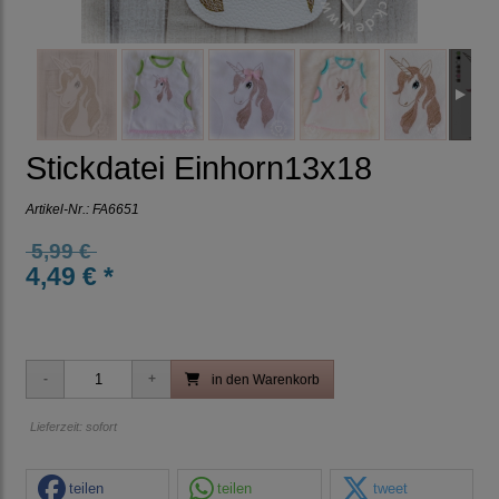
Stickdatei Einhorn13x18
Artikel-Nr.:
FA6651
5,99 €
4,49 € *
in den Warenkorb
Lieferzeit: sofort
teilen
teilen
tweet